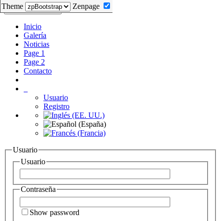
Theme
Zenpage
Themes
Toggle navigation
Inicio
Galería
Noticias
Page 1
Page 2
Contacto
Usuario
Registro
Usuario
Usuario
Contraseña
Show password