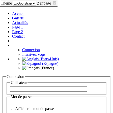
Thème
Zenpage
Themes
Toggle navigation
Accueil
Galerie
Actualités
Page 1
Page 2
Contact
Connexion
Inscrivez-vous
Connexion
Utilisateur
Mot de passe
Afficher le mot de passe