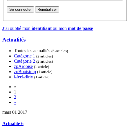
Se connecter
Réinitialiser
J’ai oublié mon
identifiant
ou mon
mot de passe
Actualités
Toutes les actualités
(6 articles)
Catégorie 1
(2 articles)
Catégorie 2
(2 articles)
zpArdoise
(1 article)
zpBootstrap
(1 article)
i-feel-dirty
(1 article)
«
1
2
»
mars
01
2017
Actualité 6