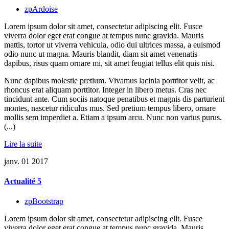
zpArdoise
Lorem ipsum dolor sit amet, consectetur adipiscing elit. Fusce
viverra dolor eget erat congue at tempus nunc gravida. Mauris
mattis, tortor ut viverra vehicula, odio dui ultrices massa, a euismod
odio nunc ut magna. Mauris blandit, diam sit amet venenatis
dapibus, risus quam ornare mi, sit amet feugiat tellus elit quis nisi.
Nunc dapibus molestie pretium. Vivamus lacinia porttitor velit, ac
rhoncus erat aliquam porttitor. Integer in libero metus. Cras nec
tincidunt ante. Cum sociis natoque penatibus et magnis dis parturient
montes, nascetur ridiculus mus. Sed pretium tempus libero, ornare
mollis sem imperdiet a. Etiam a ipsum arcu. Nunc non varius purus.
(...)
Lire la suite
janv.
01
2017
Actualité 5
zpBootstrap
Lorem ipsum dolor sit amet, consectetur adipiscing elit. Fusce
viverra dolor eget erat congue at tempus nunc gravida. Mauris